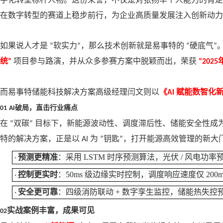
在数字转型的赛道上稳步前行，为企业高质量发展注入创新动力
如果说人才是
软实力
，那么技术创新就是易事特的
硬底气
“
”
“
”
统
项目参与路演，并从众多参赛方案中脱颖而出，荣获
”
“2025
而易事特储能科技解决方案高级经理闫文则以
《
赋能数智化
AI
破局，直击行业痛点
01
AI
在
双碳
目标下，新能源波动性、调度滞后性、储能安全性成
“
”
特的解决方案，正是以
为
钥匙
，打开能源高效管理的新大
AI
“
”
预测更精准
：采用
LSTM 时序预测算法，光伏 / 风电功
·
控制更实时
：
50ms 级边缘实时控制，调度响应速度仅 20
·
安全更可靠
：四级消防联动
+ 数字孪生监控，储能热失控预
·
实战案例丰富，成果可见
02