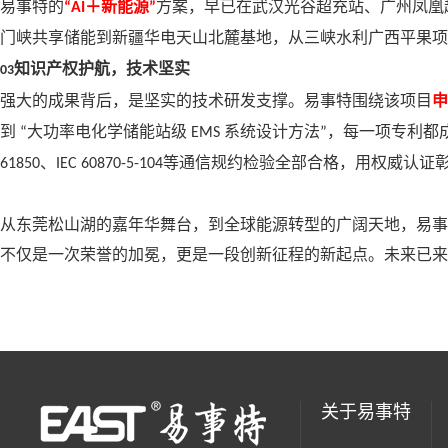
易事特的
＋新能源
方案，早已在武汉光谷超充站、广州凤凰
“AI
”
门峡共享储能到新疆华电天山北麓基地，从三峡水利广西平果项
知识产权护航，技术坚实
03
强大的成果背后，是坚实的技术研发支撑。易事特围绕该项目
申
到
大功率电化学储能站级
系统设计方法
，每一项专利都
“
EMS
”
、
等通信规约检验全部合格，用权威认证
61850
IEC 60870-5-104
从东莞松山湖的嘉年华舞台，到全球能源转型的广阔天地，易事
不仅是一次荣誉的加冕，更是一段创新征程的新起点。未来已来
关于易事特